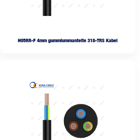
H05RR-F 4mm gummiummantelte 318-TRS Kabel