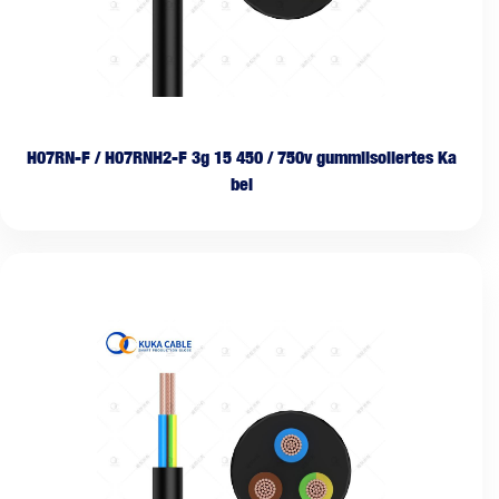
H07RN-F / H07RNH2-F 3g 15 450 / 750v gummiisoliertes Ka
bel