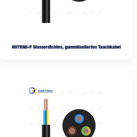
H07RN8-F Wasserdichtes, gummiisoliertes Tauchkabel